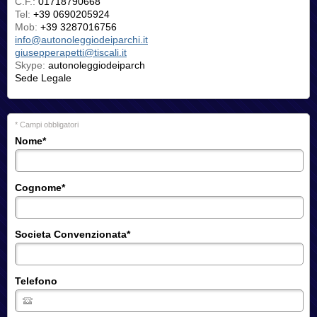
C.F.:
01718790668
Tel:
+39 0690205924
Mob:
+39 3287016756
info@autonoleggiodeiparchi.it
giusepperapetti@tiscali.it
Skype:
autonoleggiodeiparch
Sede Legale
* Campi obbligatori
Nome
*
Cognome
*
Societa Convenzionata
*
Telefono