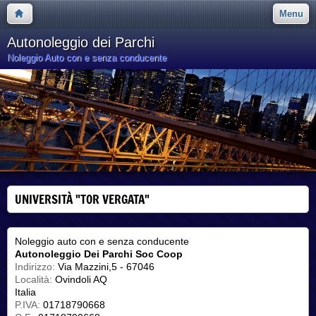
Menu
Autonoleggio dei Parchi
Noleggio Auto con e senza conducente
UNIVERSITÀ "TOR VERGATA"
Noleggio auto con e senza conducente
Autonoleggio Dei Parchi Soc Coop
Indirizzo:
Via Mazzini,5 - 67046
Località:
Ovindoli AQ
Italia
P.IVA:
01718790668